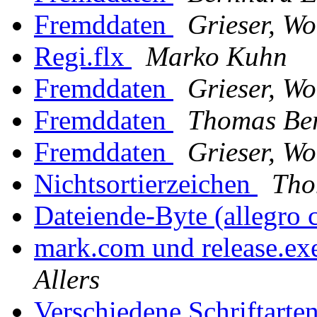
Fremddaten
Grieser, W
Regi.flx
Marko Kuhn
Fremddaten
Grieser, W
Fremddaten
Thomas Be
Fremddaten
Grieser, W
Nichtsortierzeichen
Tho
Dateiende-Byte (allegro 
mark.com und release.exe
Allers
Verschiedene Schriftarte