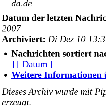
da.de
Datum der letzten Nachric
2007
Archiviert:
Di Dez 10 13:
Nachrichten sortiert na
]
[ Datum ]
Weitere Informationen üb
Dieses Archiv wurde mit Pi
erzeugt.