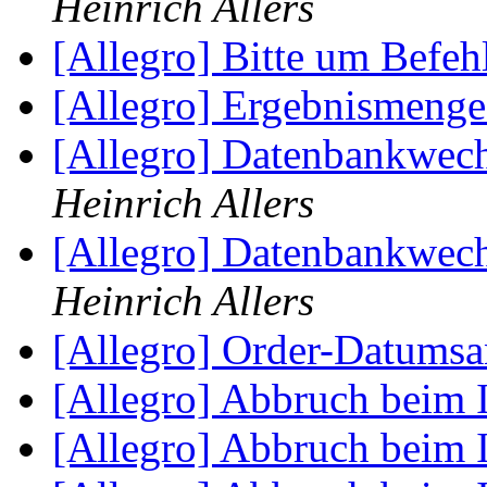
Heinrich Allers
[Allegro] Bitte um Befehl
[Allegro] Ergebnismeng
[Allegro] Datenbankwech
Heinrich Allers
[Allegro] Datenbankwech
Heinrich Allers
[Allegro] Order-Datums
[Allegro] Abbruch beim 
[Allegro] Abbruch beim 