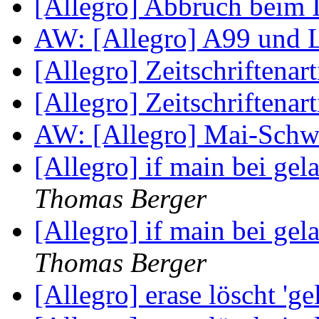
[Allegro] Abbruch beim 
AW: [Allegro] A99 und 
[Allegro] Zeitschriftena
[Allegro] Zeitschriftena
AW: [Allegro] Mai-Schw
[Allegro] if main bei gel
Thomas Berger
[Allegro] if main bei gel
Thomas Berger
[Allegro] erase löscht 'ge