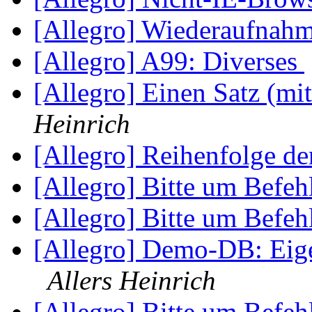
[Allegro] Wiederaufnahm
[Allegro] A99: Diverses
[Allegro] Einen Satz (mi
Heinrich
[Allegro] Reihenfolge d
[Allegro] Bitte um Befehl
[Allegro] Bitte um Befehl
[Allegro] Demo-DB: Eige
Allers Heinrich
[Allegro] Bitte um Befehl