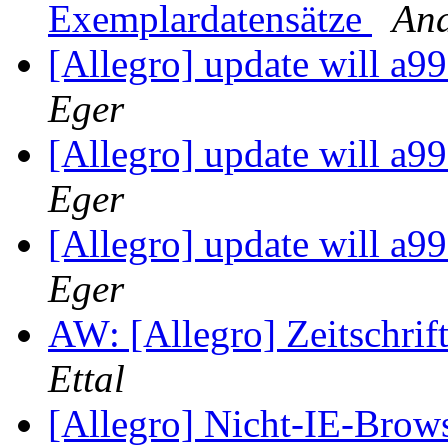
Exemplardatensätze
An
[Allegro] update will a9
Eger
[Allegro] update will a9
Eger
[Allegro] update will a9
Eger
AW: [Allegro] Zeitschri
Ettal
[Allegro] Nicht-IE-Brows