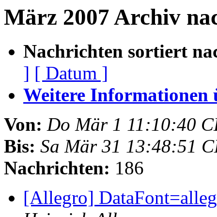
März 2007 Archiv na
Nachrichten sortiert na
]
[ Datum ]
Weitere Informationen üb
Von:
Do Mär 1 11:10:40 C
Bis:
Sa Mär 31 13:48:51 
Nachrichten:
186
[Allegro] DataFont=alleg