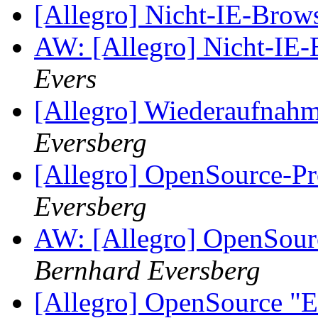
[Allegro] Nicht-IE-Brows
AW: [Allegro] Nicht-IE-
Evers
[Allegro] Wiederaufnahm
Eversberg
[Allegro] OpenSource-P
Eversberg
AW: [Allegro] OpenSour
Bernhard Eversberg
[Allegro] OpenSource "Ev