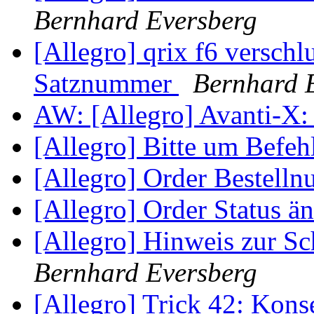
Bernhard Eversberg
[Allegro] qrix f6 verschlu
Satznummer
Bernhard 
AW: [Allegro] Avanti-X: 
[Allegro] Bitte um Befehl
[Allegro] Order Bestel
[Allegro] Order Status ä
[Allegro] Hinweis zur S
Bernhard Eversberg
[Allegro] Trick 42: Kon