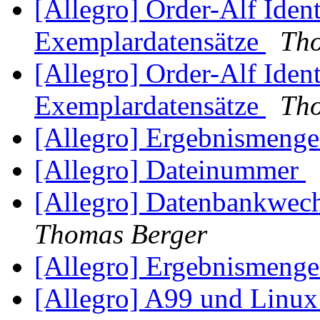
[Allegro] Order-Alf Ide
Exemplardatensätze
Tho
[Allegro] Order-Alf Ide
Exemplardatensätze
Tho
[Allegro] Ergebnismeng
[Allegro] Dateinummer
[Allegro] Datenbankwech
Thomas Berger
[Allegro] Ergebnismeng
[Allegro] A99 und Linu