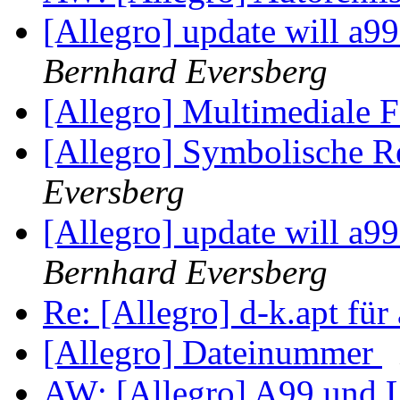
[Allegro] update will a9
Bernhard Eversberg
[Allegro] Multimediale 
[Allegro] Symbolische Re
Eversberg
[Allegro] update will a9
Bernhard Eversberg
Re: [Allegro] d-k.apt für
[Allegro] Dateinummer
AW: [Allegro] A99 und 