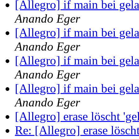
[Allegro] if main bei gel
Anando Eger
[Allegro] if main bei gel
Anando Eger
[Allegro] if main bei gel
Anando Eger
[Allegro] if main bei gel
Anando Eger
[Allegro] erase löscht 'ge
Re: [Allegro] erase lösch