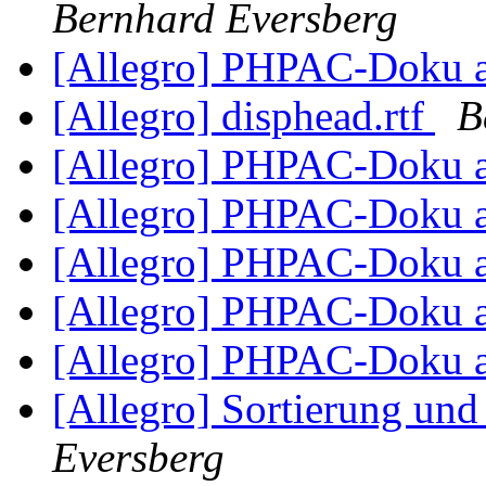
Bernhard Eversberg
[Allegro] PHPAC-Doku ak
[Allegro] disphead.rtf
B
[Allegro] PHPAC-Doku ak
[Allegro] PHPAC-Doku ak
[Allegro] PHPAC-Doku ak
[Allegro] PHPAC-Doku ak
[Allegro] PHPAC-Doku ak
[Allegro] Sortierung un
Eversberg