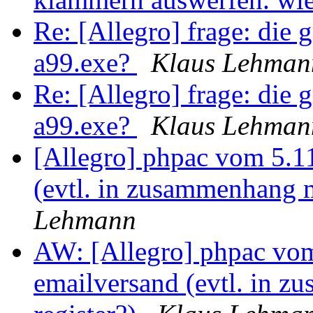
Re: [Allegro] frage: die 
a99.exe?
Klaus Lehman
Re: [Allegro] frage: die 
a99.exe?
Klaus Lehman
[Allegro] phpac vom 5.1
(evtl. in zusammenhang m
Lehmann
AW: [Allegro] phpac vom
emailversand (evtl. in z