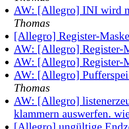
AW: [Allegro] INI wird n
Thomas
[Allegro] Register-Mask
AW: [Allegro] Register
AW: [Allegro] Register
AW: [Allegro] Pufferspei
Thomas
AW: [Allegro] listenerzeu
klammern auswerfen. wie?
[Allegro] ungültige End