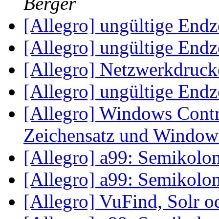
Berger
[Allegro] ungültige End
[Allegro] ungültige End
[Allegro] Netzwerkdrucke
[Allegro] ungültige End
[Allegro] Windows Contr
Zeichensatz und Window
[Allegro] a99: Semikolo
[Allegro] a99: Semikolo
[Allegro] VuFind, Solr 