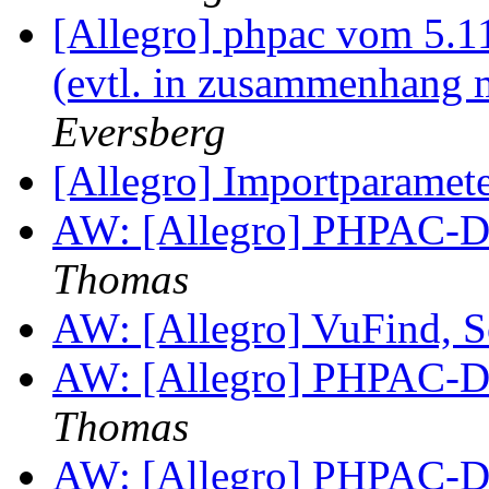
[Allegro] phpac vom 5.1
(evtl. in zusammenhang m
Eversberg
[Allegro] Importparamet
AW: [Allegro] PHPAC-Do
Thomas
AW: [Allegro] VuFind, S
AW: [Allegro] PHPAC-Do
Thomas
AW: [Allegro] PHPAC-Do