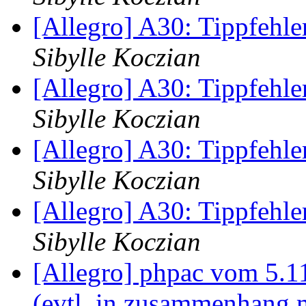
[Allegro] A30: Tippfehl
Sibylle Koczian
[Allegro] A30: Tippfehl
Sibylle Koczian
[Allegro] A30: Tippfehl
Sibylle Koczian
[Allegro] A30: Tippfehl
Sibylle Koczian
[Allegro] phpac vom 5.1
(evtl. in zusammenhang m