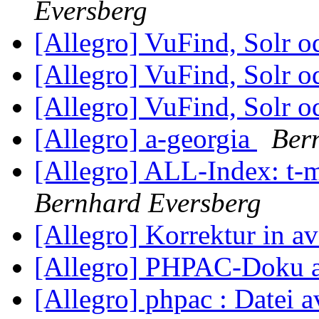
Eversberg
[Allegro] VuFind, Solr 
[Allegro] VuFind, Solr 
[Allegro] VuFind, Solr 
[Allegro] a-georgia
Ber
[Allegro] ALL-Index: t-m
Bernhard Eversberg
[Allegro] Korrektur in a
[Allegro] PHPAC-Doku ak
[Allegro] phpac : Datei 