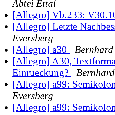
Abtei Ettal
[Allegro] Vb.233: V30.10
[Allegro] Letzte Nachbe
Eversberg
[Allegro] a30
Bernhard
[Allegro] A30, Textforma
Einrueckung?
Bernhard
[Allegro] a99: Semikolo
Eversberg
[Allegro] a99: Semikolo