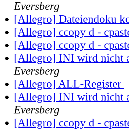
Eversberg
[Allegro] Dateiendoku k
[Allegro] ccopy d - cpas
[Allegro] ccopy d - cpas
[Allegro] INI wird nicht 
Eversberg
[Allegro] ALL-Register
[Allegro] INI wird nicht 
Eversberg
[Allegro] ccopy d - cpas