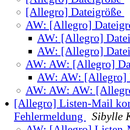
[Allegro] Dateigröße
AW: [Allegro] Dateig
AW: [Allegro] Date
AW: [Allegro] Date
AW: AW: [Allegro] Da
AW: AW: [Allegro]
AW: AW: AW: [Allegr
[Allegro] Listen-Mail ko
Fehlermeldung
Sibylle 
AW: [Allegro] Listen-