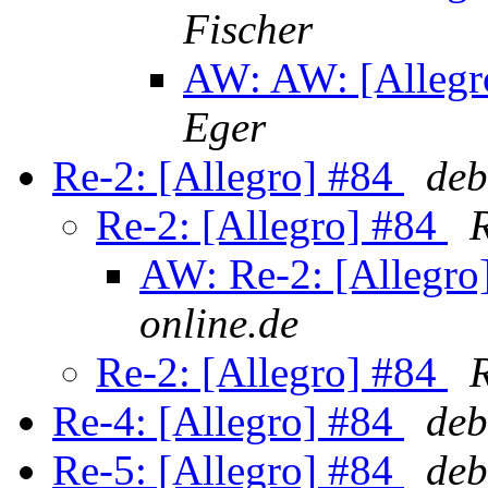
Fischer
AW: AW: [Allegr
Eger
Re-2: [Allegro] #84
deb
Re-2: [Allegro] #84
R
AW: Re-2: [Allegro
online.de
Re-2: [Allegro] #84
R
Re-4: [Allegro] #84
deb
Re-5: [Allegro] #84
deb