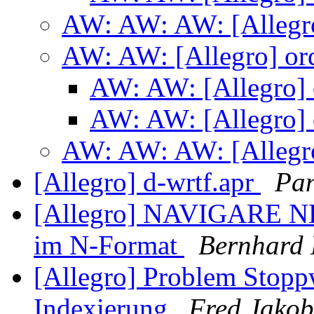
AW: AW: AW: [Allegr
AW: AW: [Allegro] or
AW: AW: [Allegro]
AW: AW: [Allegro]
AW: AW: AW: [Allegr
[Allegro] d-wrtf.apr
Pan
[Allegro] NAVIGARE N
im N-Format
Bernhard 
[Allegro] Problem Stoppw
Indexierung
Fred Jakob