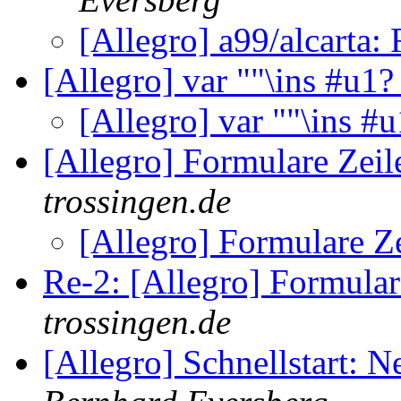
[Allegro] a99/alcarta:
[Allegro] var ""\ins #u1
[Allegro] var ""\ins #
[Allegro] Formulare Zei
trossingen.de
[Allegro] Formulare Z
Re-2: [Allegro] Formula
trossingen.de
[Allegro] Schnellstart: 