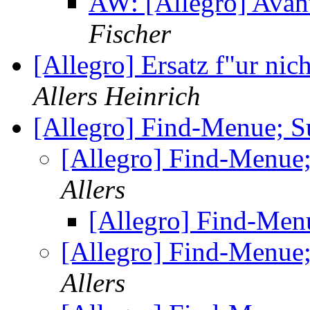
AW: [Allegro] Avan
Fischer
[Allegro] Ersatz f"ur nic
Allers Heinrich
[Allegro] Find-Menue; S
[Allegro] Find-Menue
Allers
[Allegro] Find-Men
[Allegro] Find-Menue
Allers