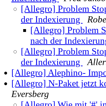
[Allegro] Problem Sto
der Indexierung
Robe
[Allegro] Problem S
nach der Indexieru
[Allegro] Problem Sto
der Indexierung
Alle
[Allegro] Alephino- Imp
[Allegro] N-Paket jetzt
Eversberg
[Allegro] Wie mit '#'