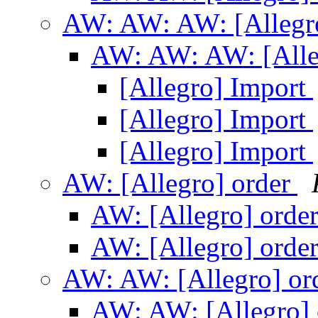
AW: AW: AW: [Allegr
AW: AW: AW: [Alle
[Allegro] Import
[Allegro] Import
[Allegro] Import
AW: [Allegro] order
AW: [Allegro] orde
AW: [Allegro] orde
AW: AW: [Allegro] or
AW: AW: [Allegro]