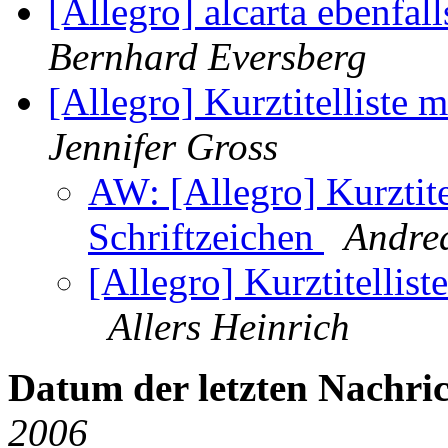
[Allegro] alcarta ebenfal
Bernhard Eversberg
[Allegro] Kurztitelliste 
Jennifer Gross
AW: [Allegro] Kurztite
Schriftzeichen
Andrea
[Allegro] Kurztitellis
Allers Heinrich
Datum der letzten Nachric
2006