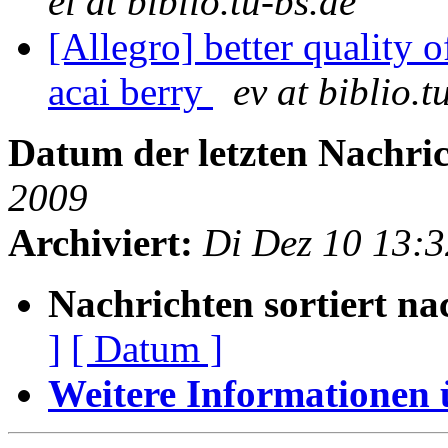
el at biblio.tu-bs.de
[Allegro] better quality of 
acai berry
ev at biblio.t
Datum der letzten Nachric
2009
Archiviert:
Di Dez 10 13:
Nachrichten sortiert na
]
[ Datum ]
Weitere Informationen üb