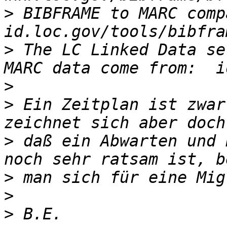
>
 BIBFRAME to MARC compa
>
 The LC Linked Data se
>
>
 Ein Zeitplan ist zwar
>
 daß ein Abwarten und 
>
>
>