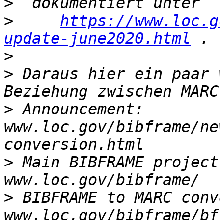
>
>
https://www.loc.g
update-june2020.html
>
>
 Daraus hier ein paar 
>
 Announcement:  
www.loc.gov/bibframe/ne
>
 Main BIBFRAME project 
>
 BIBFRAME to MARC conve