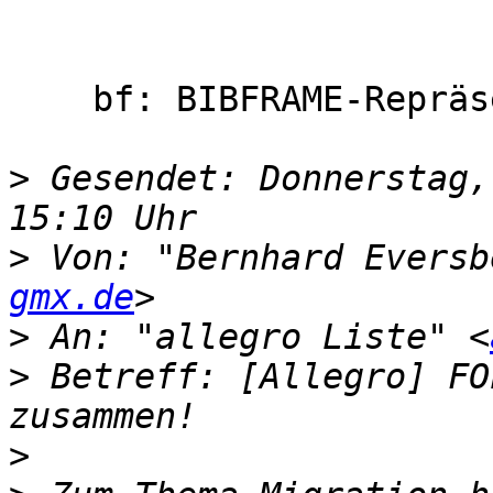
    bf: BIBFRAME-Repräsentation

>
 Gesendet: Donnerstag,
>
 Von: "Bernhard Eversb
gmx.de
>
 An: "allegro Liste" <
>
 Betreff: [Allegro] FO
>