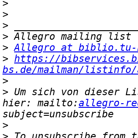
>
>
>
>
>
Allegro at biblio.tu-
>
https://bibservices.b
bs.de/mailman/listinfo/
>
>
 Um sich von dieser Li
hier: mailto:
allegro-re
>
>
 To unsubscribe from t