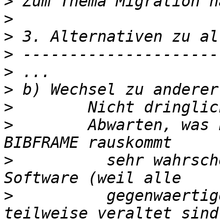
>
>
>
>
>
>
>
>
        Abwarten, was 
>
          sehr wahrsch
>
          gegenwaertig