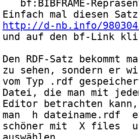
   bf:BIBFRAME-Repräsentation dieses Datensatzes

http://d-nb.info/980304

und auf den bf-Link kli
Den RDF-Satz bekommt ma
zu sehen, sondern er wi
vom Typ .rdf gespeicher
Datei, die man mit jede
Editor betrachten kann,
man  h dateiname.rdf  e
schöner mit  X files  u
auswählen.
