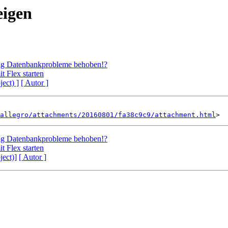
eigen
ng Datenbankprobleme behoben!?
t Flex starten
ject) ]
[ Autor ]
allegro/attachments/20160801/fa38c9c9/attachment.html
ng Datenbankprobleme behoben!?
t Flex starten
ject)]
[ Autor ]