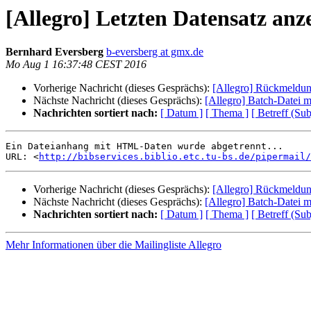
[Allegro] Letzten Datensatz anz
Bernhard Eversberg
b-eversberg at gmx.de
Mo Aug 1 16:37:48 CEST 2016
Vorherige Nachricht (dieses Gesprächs):
[Allegro] Rückmeldu
Nächste Nachricht (dieses Gesprächs):
[Allegro] Batch-Datei mi
Nachrichten sortiert nach:
[ Datum ]
[ Thema ]
[ Betreff (Sub
Ein Dateianhang mit HTML-Daten wurde abgetrennt...

URL: <
http://bibservices.biblio.etc.tu-bs.de/pipermail/
Vorherige Nachricht (dieses Gesprächs):
[Allegro] Rückmeldu
Nächste Nachricht (dieses Gesprächs):
[Allegro] Batch-Datei mi
Nachrichten sortiert nach:
[ Datum ]
[ Thema ]
[ Betreff (Sub
Mehr Informationen über die Mailingliste Allegro