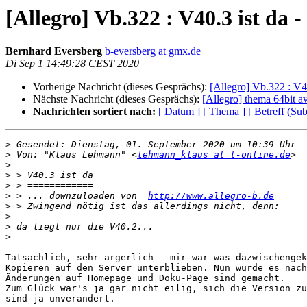
[Allegro] Vb.322 : V40.3 ist da 
Bernhard Eversberg
b-eversberg at gmx.de
Di Sep 1 14:49:28 CEST 2020
Vorherige Nachricht (dieses Gesprächs):
[Allegro] Vb.322 : V40
Nächste Nachricht (dieses Gesprächs):
[Allegro] thema 64bit a
Nachrichten sortiert nach:
[ Datum ]
[ Thema ]
[ Betreff (Sub
>
>
 Von: "Klaus Lehmann" <
lehmann_klaus at t-online.de
>
>
>
>
 > ... downzuloaden von  
http://www.allegro-b.de
>
>
>
>
Tatsächlich, sehr ärgerlich - mir war was dazwischengek
Kopieren auf den Server unterblieben. Nun wurde es nach
Änderungen auf Homepage und Doku-Page sind gemacht.

Zum Glück war's ja gar nicht eilig, sich die Version zu
sind ja unverändert.
