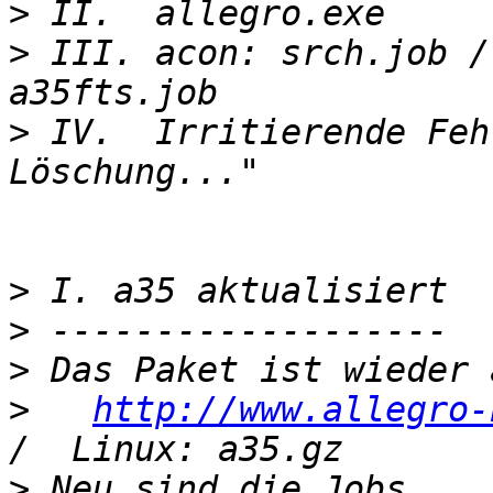
>
>
 III. acon: srch.job /
>
 IV.  Irritierende Feh
>
>
>
>
http://www.allegro-
>