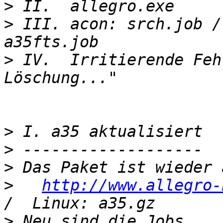
>
>
 III. acon: srch.job /
>
 IV.  Irritierende Feh
>
>
>
>
http://www.allegro-
>