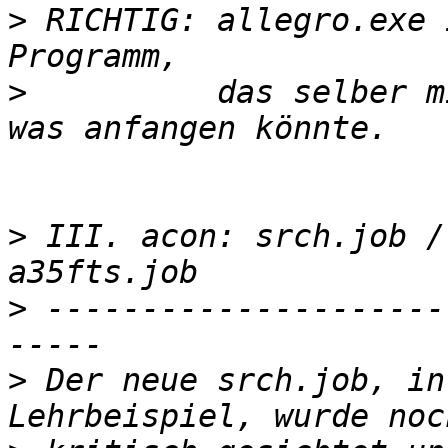
>
 RICHTIG: allegro.exe 
>
          das selber m
>
 III. acon: srch.job /
>
 ---------------------
>
 Der neue srch.job, in