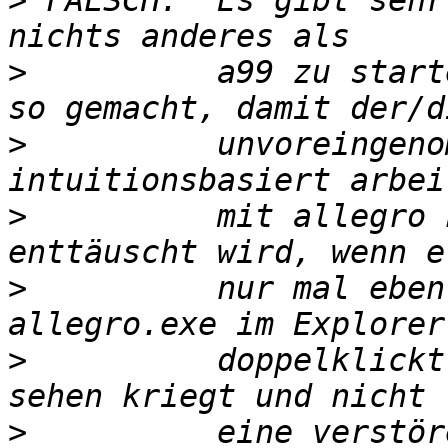
>
 FALSCH:  Es gibt sehr
>
          a99 zu start
>
          unvoreingeno
>
          mit allegro 
>
          nur mal eben
>
          doppelklickt
>