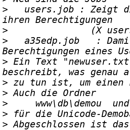
>
   users.job : Zeigt d
>
>
   a35edp.job   : Dami
>
 Ein Text "newuser.txt
>
>
>
>
>
 Abgeschlossen ist das