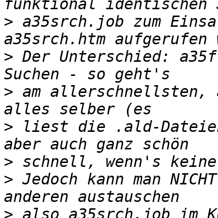
>
 a35srch.job zum Einsa
>
 Der Unterschied: a35f
>
 am allerschnellsten, 
>
 liest die .ald-Dateie
>
>
 Jedoch kann man NICHT
>
 also a35srch.job im K