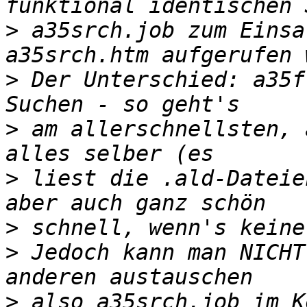
>
 a35srch.job zum Einsa
>
 Der Unterschied: a35f
>
 am allerschnellsten, 
>
 liest die .ald-Dateie
>
>
 Jedoch kann man NICHT
>
 also a35srch.job im K