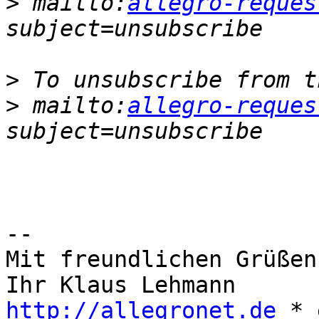
>
 mailto:
allegro-reques
>
>
 mailto:
allegro-reques
-- 

Mit freundlichen Grüßen,
http://allegronet.de
 * 