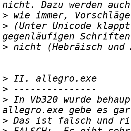
>
>
 (Unter Unicode klappt
>
>
>
>
 In Vb320 wurde behaup
>