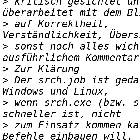
>
 kritisch gesichtet un
>
 auf Korrektheit, 
>
 sonst noch alles wich
>
>
 Der srch.job ist geda
>
 wenn srch.exe (bzw. s
>
 zum Einsatz kommen ka