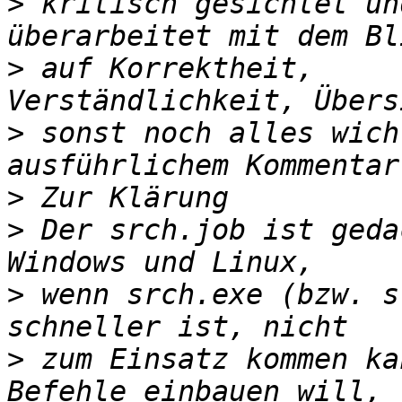
>
 kritisch gesichtet un
>
 auf Korrektheit, 
>
 sonst noch alles wich
>
>
 Der srch.job ist geda
>
 wenn srch.exe (bzw. s
>
 zum Einsatz kommen ka