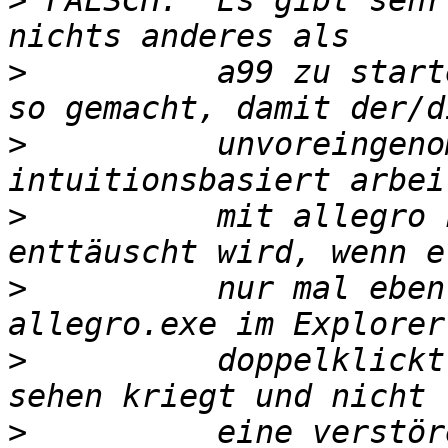
>
 FALSCH:  Es gibt sehr
>
          a99 zu start
>
          unvoreingeno
>
          mit allegro 
>
          nur mal eben
>
          doppelklickt
>