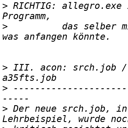
>
 RICHTIG: allegro.exe 
>
          das selber m
>
 III. acon: srch.job /
>
 ---------------------
>
 Der neue srch.job, in