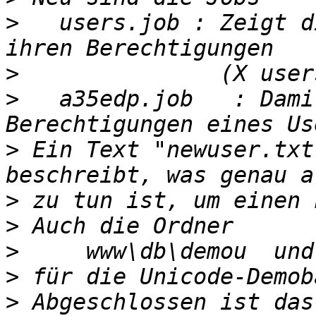
>
   users.job : Zeigt d
>
>
   a35edp.job   : Dami
>
 Ein Text "newuser.txt
>
>
>
>
>
 Abgeschlossen ist das