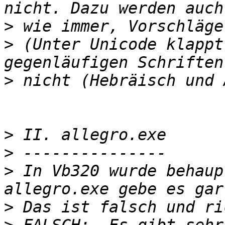
>
>
 (Unter Unicode klappt
>
>
>
>
 In Vb320 wurde behaup
>