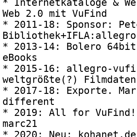
* Internetkataloge & We
Web 2.0 mit VuFind

* 2011-18: Sponsor: Pet
Bibliothek+IFLA:allegro
* 2013-14: Bolero 64bit
eBooks

* 2015-16: allegro-vufi
weltgrößte(?) Filmdatenb
* 2017-18: Exporte. Mar
different

* 2019: All for VuFind!
marc21

* 2020: Neu: kohanet.de