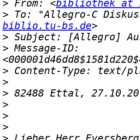
>
 From: <
bibliothek at 
>
 To: "Allegro-C Diskus
biblio.tu-bs.de
>
>
 Message-ID: 
>
>
>
>
>
>
>
 Lieber Herr Eversberg