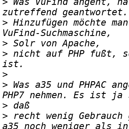
>
 Was VuFind angeht, ha
>
 Hinzufügen möchte man
>
>
 nicht auf PHP fußt, s
>
>
 Was a35 und PHPAC ang
>
>
 recht wenig Gebrauch 