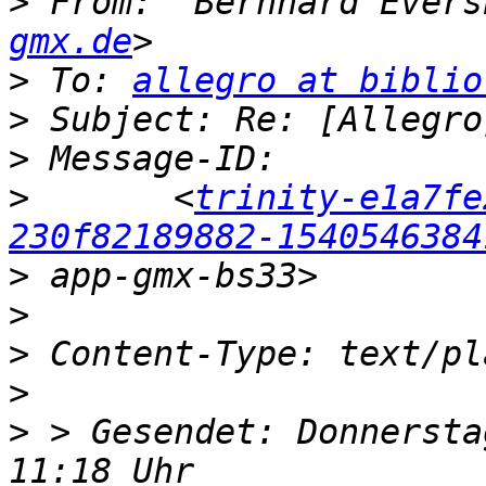
>
 From: "Bernhard Evers
gmx.de
>
 To: 
allegro at biblio
>
>
>
 	<
trinity-e1a7fe
230f82189882-1540546384
>
>
>
>
>
 > Gesendet: Donnersta