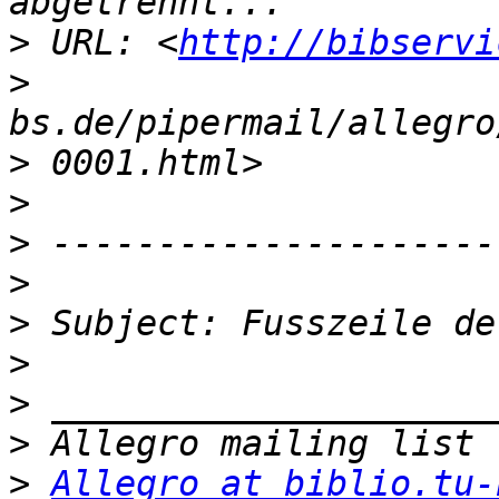
>
 URL: <
http://bibservi
>
>
>
>
>
>
>
>
>
>
Allegro at biblio.tu-