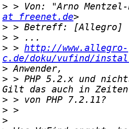
>
 > Von: "Arno Mentzel-
at freenet.de
>
>
>
 > 
http://www.allegro-
c.de/doku/vufind/instal
>
>
 > PHP 5.2.x und nicht
>
>
>