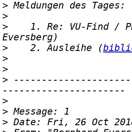
>
>
>
    1. Re: VU-Find / P
>
    2. Ausleihe (
bibli
>
>
>
 ---------------------
>
>
>