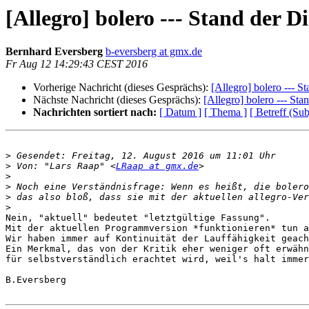
[Allegro] bolero --- Stand der 
Bernhard Eversberg
b-eversberg at gmx.de
Fr Aug 12 14:29:43 CEST 2016
Vorherige Nachricht (dieses Gesprächs):
[Allegro] bolero --- 
Nächste Nachricht (dieses Gesprächs):
[Allegro] bolero --- St
Nachrichten sortiert nach:
[ Datum ]
[ Thema ]
[ Betreff (Sub
>
>
 Von: "Lars Raap" <
LRaap at gmx.de
>
>
>
>
Nein, "aktuell" bedeutet "letztgültige Fassung".

Mit der aktuellen Programmversion *funktionieren* tun a
Wir haben immer auf Kontinuität der Lauffähigkeit geach
Ein Merkmal, das von der Kritik eher weniger oft erwähn
für selbstverständlich erachtet wird, weil's halt immer
B.Eversberg
