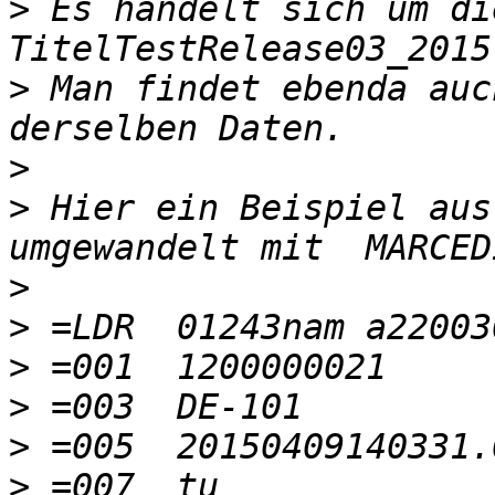
>
 Es handelt sich um die
>
 Man findet ebenda auc
>
>
 Hier ein Beispiel aus
>
>
>
>
>
>