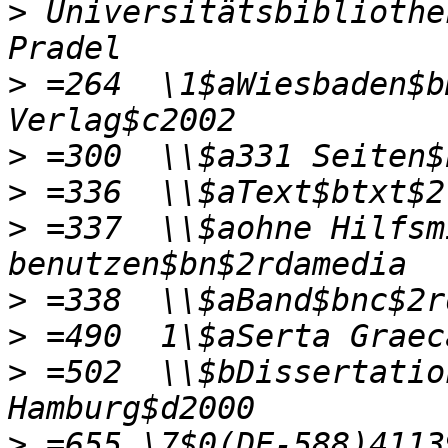
>
 Universitätsbibliothe
>
 =264  \1$aWiesbaden$b
>
>
>
 =337  \\$aohne Hilfsm
>
>
>
 =502  \\$bDissertation
>
 =655 \7$0(DE-588)4113