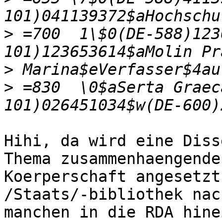
>
 =700  1\$0(DE-588)123
>
>
 =830  \0$aSerta Graec
Hihi, da wird eine Diss
Thema zusammenhaengenden
Koerperschaft angesetzt
/Staats/-bibliothek nach
manchen in die RDA hine