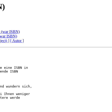
N)
7 (war ISBN)
 (war ISBN)
ject) ]
[ Autor ]
nd wundern sich,

i Ihnen weniger

tere werde
