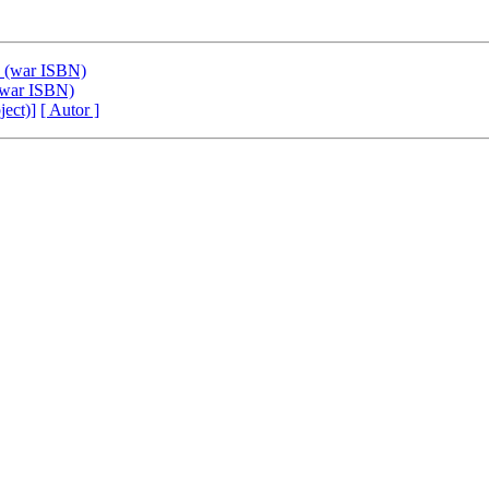
7 (war ISBN)
 (war ISBN)
ject)]
[ Autor ]