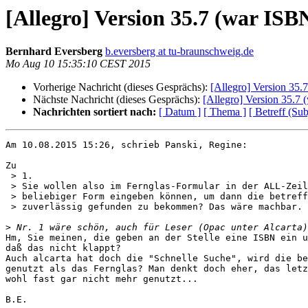
[Allegro] Version 35.7 (war ISB
Bernhard Eversberg
b.eversberg at tu-braunschweig.de
Mo Aug 10 15:35:10 CEST 2015
Vorherige Nachricht (dieses Gesprächs):
[Allegro] Version 35.
Nächste Nachricht (dieses Gesprächs):
[Allegro] Version 35.7
Nachrichten sortiert nach:
[ Datum ]
[ Thema ]
[ Betreff (Sub
Am 10.08.2015 15:26, schrieb Panski, Regine:

Zu

 > 1.

 > Sie wollen also im Fernglas-Formular in der ALL-Zeile eine ISBN in

 > beliebiger Form eingeben können, um dann die betreffende ISBN

 > zuverlässig gefunden zu bekommen? Das wäre machbar.

>
Hm, Sie meinen, die geben an der Stelle eine ISBN ein u
daß das nicht klappt?

Auch alcarta hat doch die "Schnelle Suche", wird die be
genutzt als das Fernglas? Man denkt doch eher, das letz
wohl fast gar nicht mehr genutzt...

B.E.
