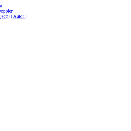
kt
Doppler
ject)]
[ Autor ]