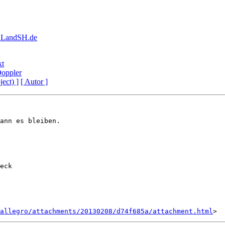
k.LandSH.de
kt
Doppler
ject) ]
[ Autor ]
ann es bleiben.

eck

allegro/attachments/20130208/d74f685a/attachment.html