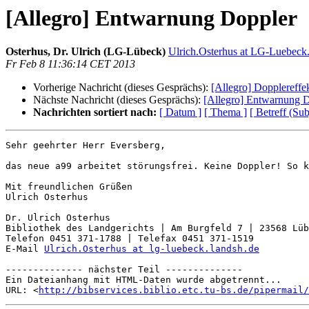
[Allegro] Entwarnung Doppler
Osterhus, Dr. Ulrich (LG-Lübeck)
Ulrich.Osterhus at LG-Luebec
Fr Feb 8 11:36:14 CET 2013
Vorherige Nachricht (dieses Gesprächs):
[Allegro] Dopplereffe
Nächste Nachricht (dieses Gesprächs):
[Allegro] Entwarnung 
Nachrichten sortiert nach:
[ Datum ]
[ Thema ]
[ Betreff (Sub
Sehr geehrter Herr Eversberg,

das neue a99 arbeitet störungsfrei. Keine Doppler! So k
Mit freundlichen Grüßen

Ulrich Osterhus

Dr. Ulrich Osterhus

Bibliothek des Landgerichts | Am Burgfeld 7 | 23568 Lüb
Telefon 0451 371-1788 | Telefax 0451 371-1519

E-Mail 
Ulrich.Osterhus at lg-luebeck.landsh.de
-------------- nächster Teil --------------

Ein Dateianhang mit HTML-Daten wurde abgetrennt...

URL: <
http://bibservices.biblio.etc.tu-bs.de/pipermail/