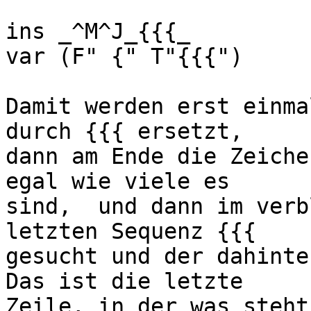
ins _^M^J_{{{_

var (F" {" T"{{{")

Damit werden erst einma
durch {{{ ersetzt,

dann am Ende die Zeiche
egal wie viele es

sind,  und dann im verb
letzten Sequenz {{{

gesucht und der dahinte
Das ist die letzte

Zeile, in der was steht.