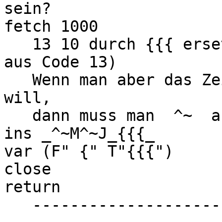
sein?

fetch 1000

   13 10 durch {{{ ersetzen (fetch macht ^ und M 
aus Code 13)

   Wenn man aber das Zeichen ^ suchen und ersetzen 
will,

   dann muss man  ^~  angeben

ins _^~M^~J_{{{_

var (F" {" T"{{{")

close

return

   -----------------------------------------------