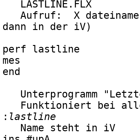
   LASTLINE.FLX

   Aufruf:  X dateiname  (d.h. dateiname steht 
dann in der iV)

perf lastline

mes

end

   Unterprogramm "Letzte Zeile nach iV holen"

   Funktioniert bei allen Konfigurationen.

:
   Name steht in iV

ins #upA
