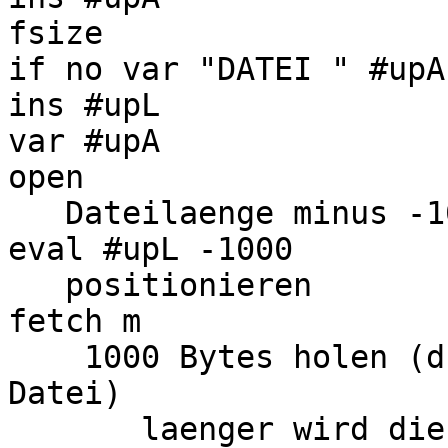
fsize

if no var "DATEI " #upA
ins #upL

var #upA

open

   Dateilaenge minus -1000

eval #upL -1000

   positionieren

fetch m

    1000 Bytes holen (d.h. gesamten Rest der 
Datei)

       laenger wird die letzte Zeile ja wohl nicht 