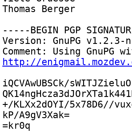
Thomas Berger

-----BEGIN PGP SIGNATUR
Version: GnuPG v1.2.3-n
http://enigmail.mozdev.
iQCVAwUBSCk/sWITJZieluO
QK14ngHcza3dJOrXTa1k441
+/KLXx2dOYI/5x78D6//vux
kP/A9gV3Xak=

=kr0q
