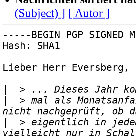
(Subject) ]
[ Autor ]
-----BEGIN PGP SIGNED M
Hash: SHA1

Lieber Herr Eversberg,

|
|
  > mal als Monatsanfa
|
  > eigentlich in jede