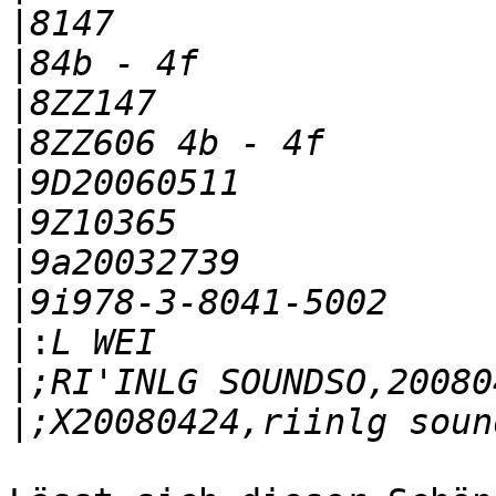
|
|
|
|
|
|
|
|
|:
|
|