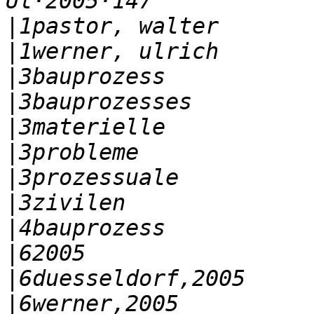
|
|
|
|
|
|
|
|
|
|
|
|