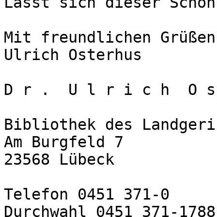
Lässt sich dieser Schön
Mit freundlichen Grüßen

Ulrich Osterhus

D r .  U l r i c h  O s
Bibliothek des Landgeri
Am Burgfeld 7

23568 Lübeck

Telefon 0451 371-0

Durchwahl 0451 371-1788
