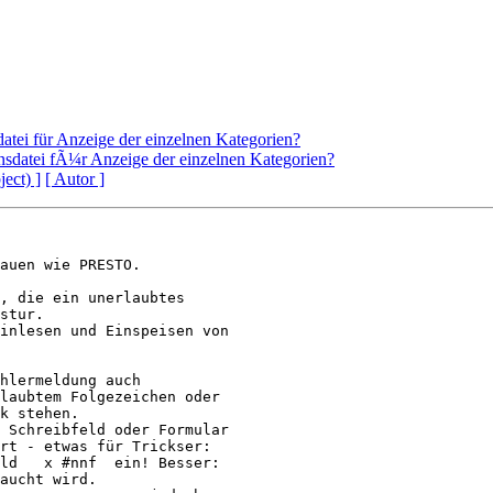
atei für Anzeige der einzelnen Kategorien?
nsdatei fÃ¼r Anzeige der einzelnen Kategorien?
ject) ]
[ Autor ]
auen wie PRESTO.

, die ein unerlaubtes 

stur.

inlesen und Einspeisen von 

hlermeldung auch 

laubtem Folgezeichen oder 

k stehen.

 Schreibfeld oder Formular 

rt - etwas für Trickser: 

ld   x #nnf  ein! Besser: 

aucht wird.
