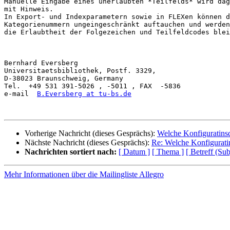
Manuelle Eingabe eines unerlaubten *Teilfelds* wird dag
mit Hinweis.

In Export- und Indexparametern sowie in FLEXen können d
Kategorienummern ungeingeschränkt auftauchen und werden
die Erlaubtheit der Folgezeichen und Teilfeldcodes blei
Bernhard Eversberg

Universitaetsbibliothek, Postf. 3329, 

D-38023 Braunschweig, Germany

Tel.  +49 531 391-5026 , -5011 , FAX  -5836

e-mail  
B.Eversberg at tu-bs.de
Vorherige Nachricht (dieses Gesprächs):
Welche Konfiguratinsd
Nächste Nachricht (dieses Gesprächs):
Re: Welche Konfigurati
Nachrichten sortiert nach:
[ Datum ]
[ Thema ]
[ Betreff (Sub
Mehr Informationen über die Mailingliste Allegro