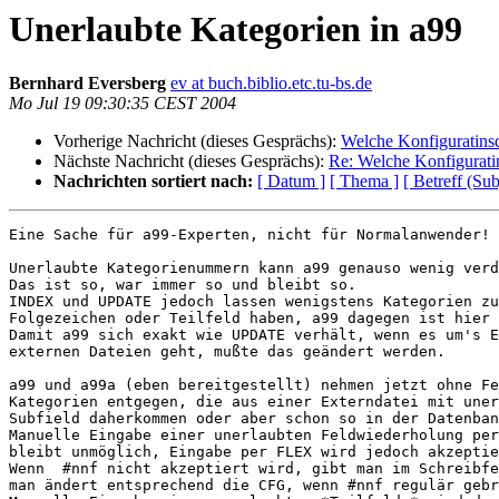
Unerlaubte Kategorien in a99
Bernhard Eversberg
ev at buch.biblio.etc.tu-bs.de
Mo Jul 19 09:30:35 CEST 2004
Vorherige Nachricht (dieses Gesprächs):
Welche Konfiguratinsd
Nächste Nachricht (dieses Gesprächs):
Re: Welche Konfigurati
Nachrichten sortiert nach:
[ Datum ]
[ Thema ]
[ Betreff (Sub
Eine Sache für a99-Experten, nicht für Normalanwender!

Unerlaubte Kategorienummern kann a99 genauso wenig verd
Das ist so, war immer so und bleibt so.

INDEX und UPDATE jedoch lassen wenigstens Kategorien zu
Folgezeichen oder Teilfeld haben, a99 dagegen ist hier 
Damit a99 sich exakt wie UPDATE verhält, wenn es um's E
externen Dateien geht, mußte das geändert werden. 

a99 und a99a (eben bereitgestellt) nehmen jetzt ohne Fe
Kategorien entgegen, die aus einer Externdatei mit uner
Subfield daherkommen oder aber schon so in der Datenban
Manuelle Eingabe einer unerlaubten Feldwiederholung per
bleibt unmöglich, Eingabe per FLEX wird jedoch akzeptie
Wenn  #nnf nicht akzeptiert wird, gibt man im Schreibfe
man ändert entsprechend die CFG, wenn #nnf regulär gebr