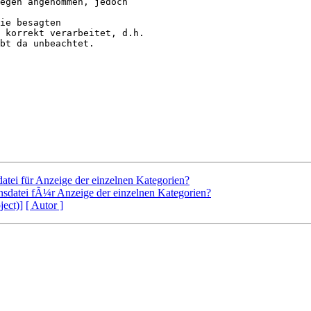
egen angenommen, jedoch 

ie besagten 

 korrekt verarbeitet, d.h. 

bt da unbeachtet.

atei für Anzeige der einzelnen Kategorien?
nsdatei fÃ¼r Anzeige der einzelnen Kategorien?
ject)]
[ Autor ]