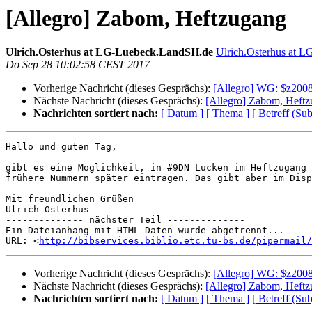
[Allegro] Zabom, Heftzugang
Ulrich.Osterhus at LG-Luebeck.LandSH.de
Ulrich.Osterhus at 
Do Sep 28 10:02:58 CEST 2017
Vorherige Nachricht (dieses Gesprächs):
[Allegro] WG: $z2008
Nächste Nachricht (dieses Gesprächs):
[Allegro] Zabom, Heft
Nachrichten sortiert nach:
[ Datum ]
[ Thema ]
[ Betreff (Sub
Hallo und guten Tag,

gibt es eine Möglichkeit, in #9DN Lücken im Heftzugang 
frühere Nummern später eintragen. Das gibt aber im Disp
Mit freundlichen Grüßen

Ulrich Osterhus

-------------- nächster Teil --------------

Ein Dateianhang mit HTML-Daten wurde abgetrennt...

URL: <
http://bibservices.biblio.etc.tu-bs.de/pipermail/
Vorherige Nachricht (dieses Gesprächs):
[Allegro] WG: $z2008
Nächste Nachricht (dieses Gesprächs):
[Allegro] Zabom, Heft
Nachrichten sortiert nach:
[ Datum ]
[ Thema ]
[ Betreff (Sub