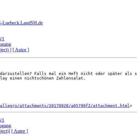
LG-Luebeck.LandSH.de
/1
zugang
ject) ]
[ Autor ]
darzustellen? Falls mal ein Heft nicht oder später als s
lay einen nichtschönen Zahlensalat.

allegro/attachments/20170928/a05799f2/attachment.html
/1
zugang
ject)]
[ Autor ]